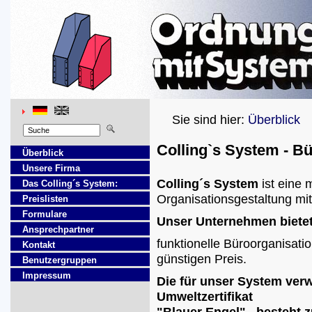
Sie sind hier:
Überblick
Colling`s System - Bü
Überblick
U
n
sere Firma
Colling´s System
ist eine 
Da
s
Colling´s System:
Organisationsgestaltung mit
P
reislisten
F
o
rmulare
Unser Unternehmen bietet
Ansp
r
echpartner
funktionelle Büroorganisati
K
ontakt
günstigen Preis.
B
e
nutzergruppen
I
mpressum
Die für unser System ver
Umweltzertifikat