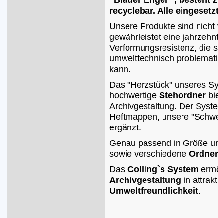
"Blauer Engel" , besteht 
recyclebar. Alle eingeset
Unsere Produkte sind nicht v
gewährleistet eine jahrzehn
Verformungsresistenz, die 
umwelttechnisch problemati
kann.
Das "Herzstück" unseres Sy
hochwertige
Stehordner
bi
Archivgestaltung. Der Syst
Heftmappen, unsere "Schwe
ergänzt.
Genau passend in Größe un
sowie verschiedene
Ordner
Das
Colling`s System
ermö
Archivgestaltung
in attrak
Umweltfreundlichkeit
.